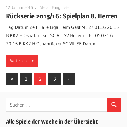
12. Januar 2016
Stefan Fangmeier
Rückserie 2015/16: Spielplan 8. Herren
Tag Datum Zeit Halle Liga Heim Gast Mi. 27.01.16 20:15
B KK2 H Osnabrücker SC VIII SV Hellern II Fr. 05.02.16
20:15 B KK2 H Osnabrücker SC VIII SF Darum
Weiterlesen
Seitennummerierung
Vorherige
Nächste
«
1
2
3
»
Beiträge
Beiträge
der
Beiträge
Suchen
Suchen
nach:
Alle Spiele der Woche in der Übersicht