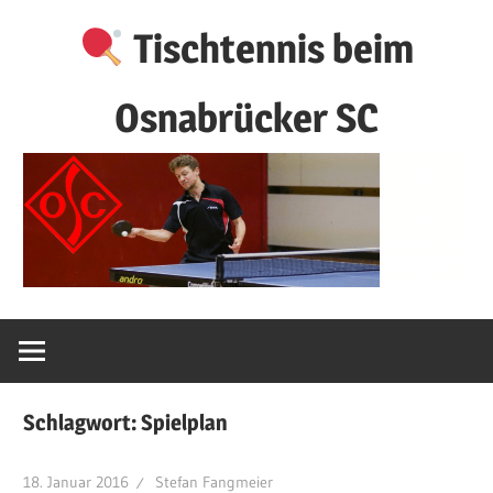
Zum
Tischtennis beim
Inhalt
springen
Osnabrücker SC
Schlagwort:
Spielplan
18. Januar 2016
Stefan Fangmeier