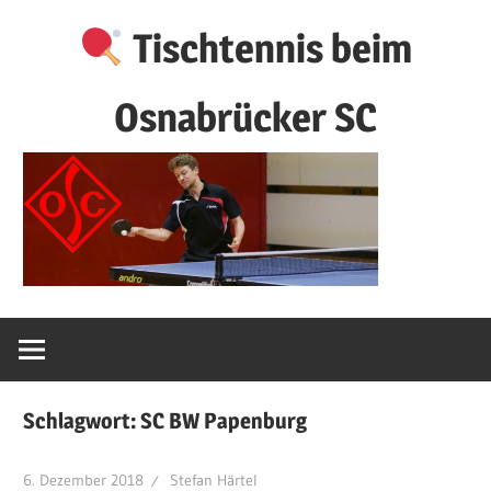
Zum
Tischtennis beim
Inhalt
springen
Osnabrücker SC
Schlagwort:
SC BW Papenburg
6. Dezember 2018
Stefan Härtel