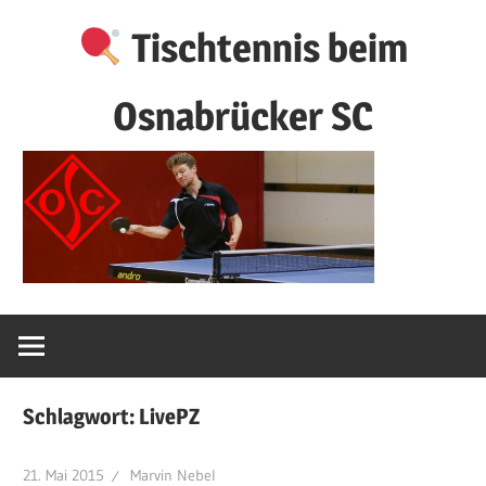
Zum
Tischtennis beim
Inhalt
springen
Osnabrücker SC
Schlagwort:
LivePZ
21. Mai 2015
Marvin Nebel