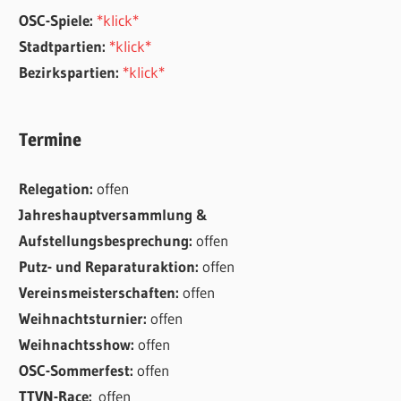
OSC-Spiele:
*klick*
Stadtpartien:
*klick*
Bezirkspartien:
*klick*
Termine
Relegation:
offen
Jahreshauptversammlung &
Aufstellungsbesprechung:
offen
Putz- und Reparaturaktion:
offen
Vereinsmeisterschaften:
offen
Weihnachtsturnier:
offen
Weihnachtsshow:
offen
OSC-Sommerfest:
offen
TTVN-Race:
offen