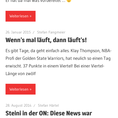
Er hat da mal was vorbereitet …
Weiterlesen
26. Januar 2015
Stefan Fangmeier
Wenn’s mal läuft, dann läuft’s!
Es gibt Tage, da geht einfach alles. Klay Thompson, NBA-
Profi der Golden State Warriors, hat neulich so einen Tag
erwischt. 37 Punkte in einem Viertel! Bei einer Viertel-
Länge von zwölf
Weiterlesen
28. August 2014
Stefan Härtel
Steini in der ON: Diese News war