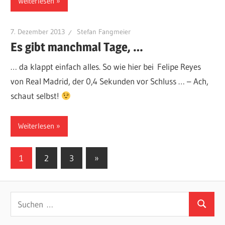
Weiterlesen
7. Dezember 2013
Stefan Fangmeier
Es gibt manchmal Tage, …
… da klappt einfach alles. So wie hier bei Felipe Reyes
von Real Madrid, der 0,4 Sekunden vor Schluss … – Ach,
schaut selbst!
Weiterlesen
Seitennummerierung
Nächste
1
2
3
»
Beiträge
der
Beiträge
Suchen
Suchen
nach: