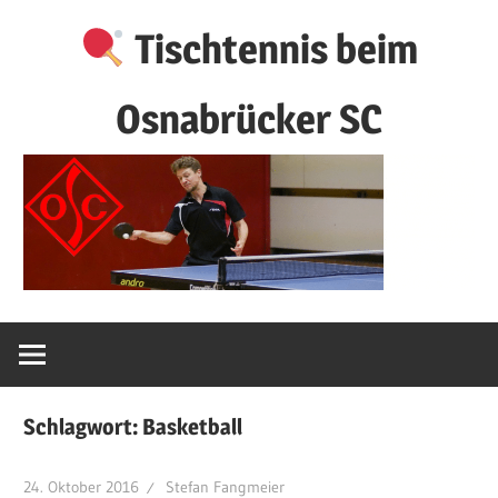
Zum
Tischtennis beim
Inhalt
springen
Osnabrücker SC
Schlagwort:
Basketball
24. Oktober 2016
Stefan Fangmeier