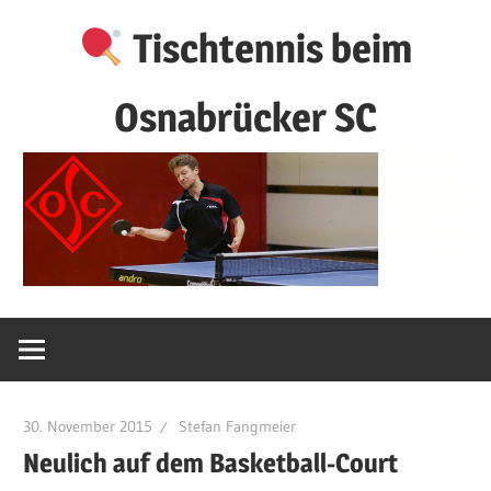
Zum
Tischtennis beim
Inhalt
springen
Osnabrücker SC
30. November 2015
Stefan Fangmeier
Neulich auf dem Basketball-Court