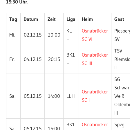
19:30 Uhr
.
Tag
Datum
Zeit
Liga
Heim
Gast
KL
Osnabrücker
Piesber
Mi.
02.12.15
20:00
H
SC VI
SV
TSV
BK1
Osnabrücker
Fr.
04.12.15
20:15
Riemsl
H
SC III
II
SG
Schwar
Osnabrücker
Sa.
05.12.15
14:00
LL H
Weiß
SC I
Oldenb
III
BK1
Osnabrücker
Spvg.
Sa.
05.12.15
15:00