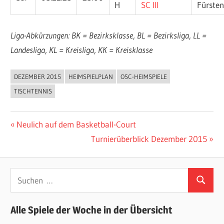
H
SC III
Fürste
Liga-Abkürzungen: BK = Bezirksklasse, BL = Bezirksliga, LL =
Landesliga, KL = Kreisliga, KK = Kreisklasse
DEZEMBER 2015
HEIMSPIELPLAN
OSC-HEIMSPIELE
ALLGEMEIN
TISCHTENNIS
Beitragsnavigation
Vorheriger
Neulich auf dem Basketball-Court
Beitrag:
Nächster
Turnierüberblick Dezember 2015
Beitrag:
Suchen
Suchen
nach:
Alle Spiele der Woche in der Übersicht