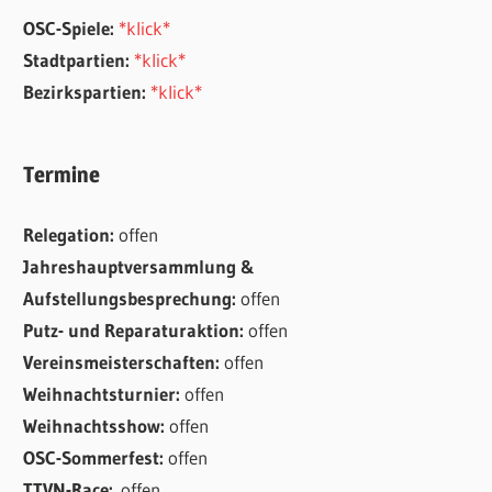
OSC-Spiele:
*klick*
Stadtpartien:
*klick*
Bezirkspartien:
*klick*
Termine
Relegation:
offen
Jahreshauptversammlung &
Aufstellungsbesprechung:
offen
Putz- und Reparaturaktion:
offen
Vereinsmeisterschaften:
offen
Weihnachtsturnier:
offen
Weihnachtsshow:
offen
OSC-Sommerfest:
offen
TTVN-Race:
offen