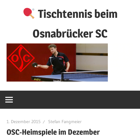
Zum
Tischtennis beim
Inhalt
springen
Osnabrücker SC
1. Dezember 2015
Stefan Fangmeier
OSC-Heimspiele im Dezember