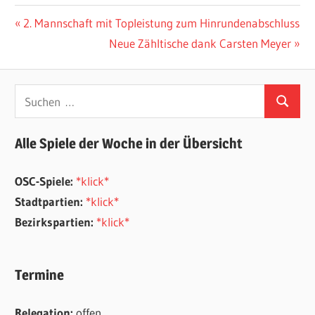
Beitragsnavigation
Vorheriger
2. Mannschaft mit Topleistung zum Hinrundenabschluss
Beitrag:
Nächster
Neue Zähltische dank Carsten Meyer
Beitrag:
Suchen
Suchen
nach:
Alle Spiele der Woche in der Übersicht
OSC-Spiele:
*klick*
Stadtpartien:
*klick*
Bezirkspartien:
*klick*
Termine
Relegation:
offen