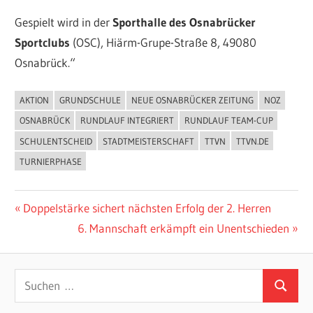
Gespielt wird in der
Sporthalle des Osnabrücker
Sportclubs
(OSC), Hiärm-Grupe-Straße 8, 49080
Osnabrück.“
AKTION
GRUNDSCHULE
NEUE OSNABRÜCKER ZEITUNG
NOZ
ALLGEMEIN
OSNABRÜCK
RUNDLAUF INTEGRIERT
RUNDLAUF TEAM-CUP
SCHULENTSCHEID
STADTMEISTERSCHAFT
TTVN
TTVN.DE
TURNIERPHASE
Beitragsnavigation
Vorheriger
Doppelstärke sichert nächsten Erfolg der 2. Herren
Beitrag:
Nächster
6. Mannschaft erkämpft ein Unentschieden
Beitrag:
Suchen
Suchen
nach: