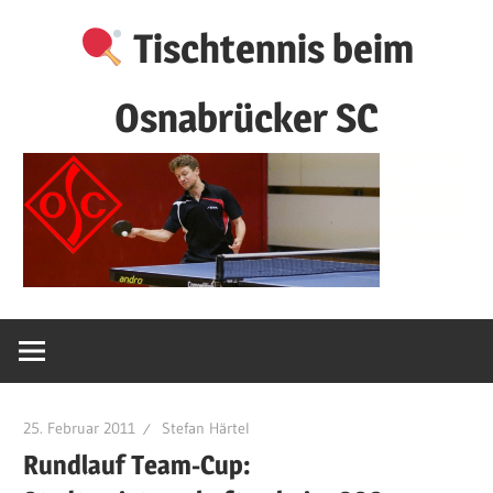
Zum
Tischtennis beim
Inhalt
springen
Osnabrücker SC
25. Februar 2011
Stefan Härtel
Rundlauf Team-Cup: