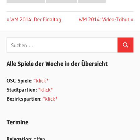
Beitragsnavigation
Vorheriger
Nächster
WM 2014: Der Finaltag
WM 2014: Video-Tribut
Beitrag:
Beitrag:
Suchen
Suchen
nach:
Alle Spiele der Woche in der Übersicht
OSC-Spiele:
*klick*
Stadtpartien:
*klick*
Bezirkspartien:
*klick*
Termine
Relegation:
offen