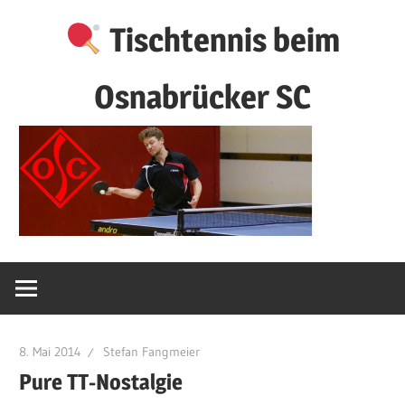
Zum
Tischtennis beim
Inhalt
springen
Osnabrücker SC
8. Mai 2014
Stefan Fangmeier
Pure TT-Nostalgie