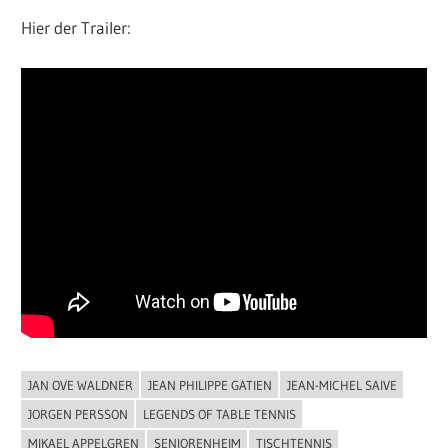
Hier der Trailer:
JAN OVE WALDNER
JEAN PHILIPPE GATIEN
JEAN-MICHEL SAIVE
ALLGEMEIN
JORGEN PERSSON
LEGENDS OF TABLE TENNIS
MIKAEL APPELGREN
SENIORENHEIM
TISCHTENNIS