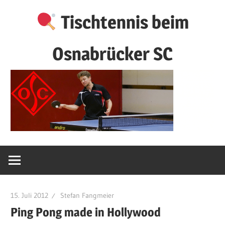
Zum
Tischtennis beim
Inhalt
springen
Osnabrücker SC
15. Juli 2012
Stefan Fangmeier
Ping Pong made in Hollywood