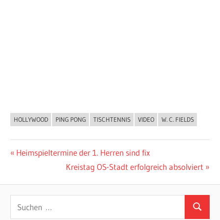
HOLLYWOOD
PING PONG
TISCHTENNIS
VIDEO
W. C. FIELDS
ALLGEMEIN
Beitragsnavigation
Vorheriger
Heimspieltermine der 1. Herren sind fix
Beitrag:
Nächster
Kreistag OS-Stadt erfolgreich absolviert
Beitrag:
Suchen
Suchen
nach: