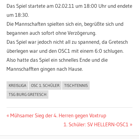
Das Spiel startete am 02.02.11 um 18:00 Uhr und endete
um 18:30.
Die Mannschaften spielten sich ein, begrüßte sich und
begannen auch sofort ohne Verzögerung.
Das Spiel war jedoch nicht all zu spannend, da Gretesch
überlegen war und den OSC1 mit einem 6:0 schlugen.
Also hatte das Spiel ein schnelles Ende und die
Mannschafften gingen nach Hause.
KREISLIGA
OSC 1. SCHÜLER
TISCHTENNIS
ALLGEMEIN
TSG BURG GRETESCH
Beitragsnavigation
Vorheriger
Mühsamer Sieg der 4. Herren gegen Voxtrup
Beitrag:
Nächster
1. Schüler: SV HELLERN-OSC1
Beitrag: