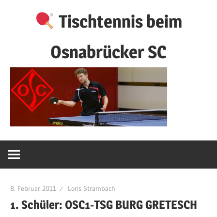
Zum
Tischtennis beim
Inhalt
springen
Osnabrücker SC
8. Februar 2011
Loris Strambach
1. Schüler: OSC1-TSG BURG GRETESCH