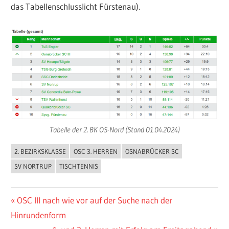
das Tabellenschlusslicht Fürstenau).
Tabelle der 2. BK OS-Nord (Stand 01.04.2024)
2. BEZIRKSKLASSE
OSC 3. HERREN
OSNABRÜCKER SC
ALLGEMEIN
SV NORTRUP
TISCHTENNIS
Beitragsnavigation
Vorheriger
OSC III nach wie vor auf der Suche nach der
Beitrag:
Hinrundenform