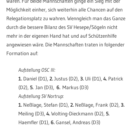
waren. Für beide Mannschaften ginge ein Sieg mit der
Möglichkeit einher, sich weiterhin alle Chancen auf den
Relegationsplatz zu wahren. Wenngleich man das Ganze
durch die bessere Bilanz des SV Hesepe/Sögeln nicht
mehr in der eigenen Hand hat und auf Schützenhilfe
angewiesen wäre. Die Mannschaften traten in folgender
Formation auf:
Aufstellung OSC III:
1.
Daniel (D1),
2.
Justus (D2),
3.
Uli (D1),
4.
Patrick
(D2),
5.
Jan (D3),
6.
Markus (D3)
Aufstellung SV Nortrup:
1.
Neßlage, Stefan (D1),
2.
Neßlage, Frank (D2),
3.
Meiling (D3),
4.
Wolting-Dieckmann (D2),
5.
Haemfler (D1),
6.
Gansel, Andreas (D3)