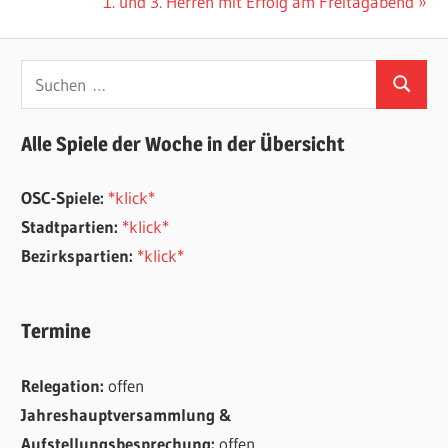
Nächster
1. und 3. Herren mit Erfolg am Freitagabend
Beitrag:
Suchen
Suchen
nach:
Alle Spiele der Woche in der Übersicht
OSC-Spiele:
*klick*
Stadtpartien:
*klick*
Bezirkspartien:
*klick*
Termine
Relegation:
offen
Jahreshauptversammlung &
Aufstellungsbesprechung:
offen