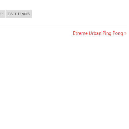
FF
TISCHTENNIS
Nächster
Etreme Urban Ping Pong
Beitrag: