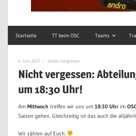
Startseite
TT beim OSC
Teams
Tra
4. Juni 2017
Stefan Fangmeier
Nicht vergessen: Abteilu
um 18:30 Uhr!
Am
Mittwoch
treffen wir uns um
18:30 Uhr
im
OSC
Saison gehen. Gleichzeitig ist das auch die alljähr
Wir zählen auf Euch.