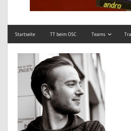
Startseite
TT beim OSC
Teams
Tra