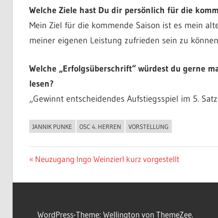
Welche Ziele hast Du dir persönlich für die kom
Mein Ziel für die kommende Saison ist es mein alt
meiner eigenen Leistung zufrieden sein zu können
Welche „Erfolgsüberschrift“ würdest du gerne ma
lesen?
„Gewinnt entscheidendes Aufstiegsspiel im 5. Sat
JANNIK PUNKE
OSC 4. HERREN
VORSTELLUNG
ALLGEMEIN
Beitragsnavigation
Vorheriger
Neuzugang Ingo Weinzierl kurz vorgestellt
Beitrag:
WordPress-Theme: Wellington von ThemeZee.