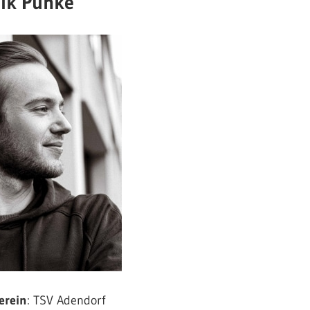
ik Punke
erein
: TSV Adendorf