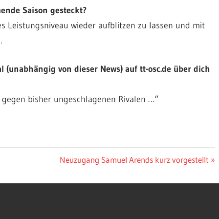
mende Saison gesteckt?
es Leistungsniveau wieder aufblitzen zu lassen und mit
.
l (unabhängig von dieser News) auf tt-osc.de über dich
z gegen bisher ungeschlagenen Rivalen …“
Nächster
Neuzugang Samuel Arends kurz vorgestellt
Beitrag: