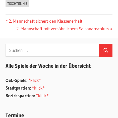
TISCHTENNIS
Beitragsnavigation
Vorheriger
2. Mannschaft sichert den Klassenerhalt
Beitrag:
Nächster
2. Mannschaft mit versöhnlichem Saisonabschluss
Beitrag:
Suchen
Suchen
nach:
Alle Spiele der Woche in der Übersicht
OSC-Spiele:
*klick*
Stadtpartien:
*klick*
Bezirkspartien:
*klick*
Termine