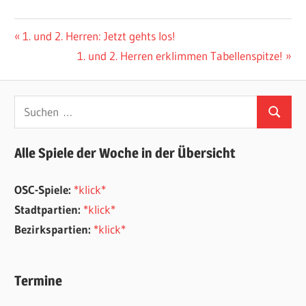
Beitragsnavigation
Vorheriger
1. und 2. Herren: Jetzt gehts los!
Beitrag:
Nächster
1. und 2. Herren erklimmen Tabellenspitze!
Beitrag:
Suchen
Suchen
nach:
Alle Spiele der Woche in der Übersicht
OSC-Spiele:
*klick*
Stadtpartien:
*klick*
Bezirkspartien:
*klick*
Termine