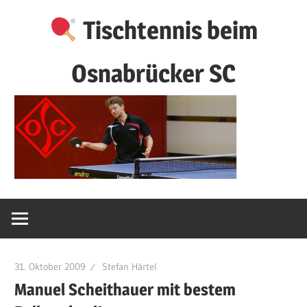
Zum
Tischtennis beim
Inhalt
springen
Osnabrücker SC
31. Oktober 2009
Stefan Härtel
Manuel Scheithauer mit bestem