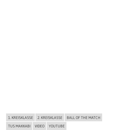
1. KREISKLASSE
2. KREISKLASSE
BALL OF THE MATCH
ALLGEMEIN
TUS MAKKABI
VIDEO
YOUTUBE