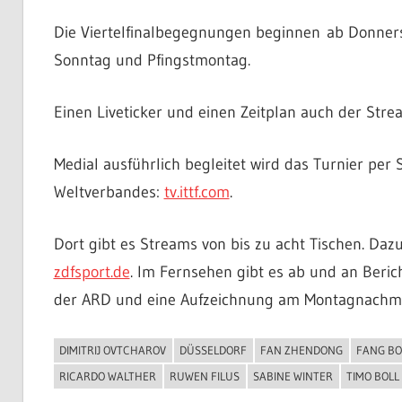
Die Viertelfinalbegegnungen beginnen ab Donners
Sonntag und Pfingstmontag.
Einen Liveticker und einen Zeitplan auch der Str
Medial ausführlich begleitet wird das Turnier per
Weltverbandes:
tv.ittf.com
.
Dort gibt es Streams von bis zu acht Tischen. D
zdfsport.de
. Im Fernsehen gibt es ab und an Beric
der ARD und eine Aufzeichnung am Montagnachmi
DIMITRIJ OVTCHAROV
DÜSSELDORF
FAN ZHENDONG
FANG BO
ALLGEMEIN
RICARDO WALTHER
RUWEN FILUS
SABINE WINTER
TIMO BOLL