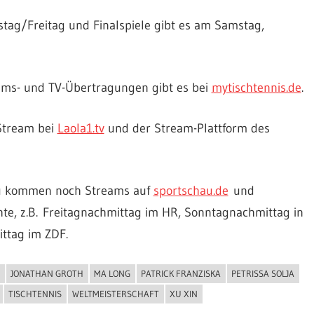
tag/Freitag und Finalspiele gibt es am Samstag,
eams- und TV-Übertragungen gibt es bei
mytischtennis.de
.
 Stream bei
Laola1.tv
und der Stream-Plattform des
azu kommen noch Streams auf
sportschau.de
und
hte, z.B. Freitagnachmittag im HR, Sonntagnachmittag in
ttag im ZDF.
JONATHAN GROTH
MA LONG
PATRICK FRANZISKA
PETRISSA SOLJA
TISCHTENNIS
WELTMEISTERSCHAFT
XU XIN