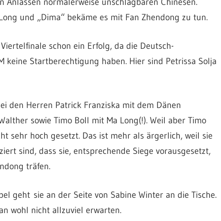
hen Anlässen normalerweise unschlagbaren Chinesen.
 Ma Long und „Dima“ bekäme es mit Fan Zhendong zu tun.
iertelfinale schon ein Erfolg, da die Deutsch-
keine Startberechtigung haben. Hier sind Petrissa Solja
bei den Herren Patrick Franziska mit dem Dänen
Walther sowie Timo Boll mit Ma Long(!). Weil aber Timo
t sehr hoch gesetzt. Das ist mehr als ärgerlich, weil sie
iert sind, dass sie, entsprechende Siege vorausgesetzt,
ndong träfen.
pel geht sie an der Seite von Sabine Winter an die Tische.
n wohl nicht allzuviel erwarten.