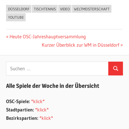
DÜSSELDORF
TISCHTENNIS
VIDEO
WELTMEISTERSCHAFT
ALLGEMEIN
YOUTUBE
Beitragsnavigation
Vorheriger
Heute OSC-Jahreshauptversammlung
Beitrag:
Nächster
Kurzer Überblick zur WM in Düsseldorf
Beitrag:
Suchen
Suchen
nach:
Alle Spiele der Woche in der Übersicht
OSC-Spiele:
*klick*
Stadtpartien:
*klick*
Bezirkspartien:
*klick*