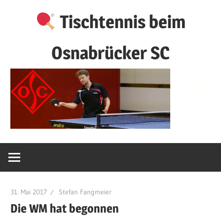
Zum
Tischtennis beim
Inhalt
springen
Osnabrücker SC
31. Mai 2017
Stefan Fangmeier
Die WM hat begonnen