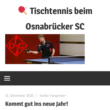
Zum
Tischtennis beim
Inhalt
springen
Osnabrücker SC
31. Dezember 2020
Stefan Fangmeier
Kommt gut ins neue Jahr!