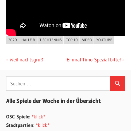
2020
HALLE B
TISCHTENNIS
TOP 10
VIDEO
YOUTUBE
ALLGEMEIN
Beitragsnavigation
Vorheriger
Nächster
Weihnachtsgruß
Einmal Timo-Spezial bitte!
Beitrag:
Beitrag:
Suchen
Suchen
nach:
Alle Spiele der Woche in der Übersicht
OSC-Spiele:
*klick*
Stadtpartien:
*klick*