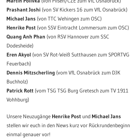
Martin Polivka
(von Pilsen/CZE zum VfL Osnabrück)
Prashant Joshi
(von SV Kickers 16 zum VfL Osnabrück)
Michael Jans
(von TTC Wehingen zum OSC)
Henrike Post
(von SSV Eintracht Lommersum zum OSC)
Quang Anh Phan
(von RSV Hannover zum SSC
Dodesheide)
Eren Akyol
(von SV Rot-Weiß Sutthausen zum SPORTVG
Feuerbach)
Dennis Mitzscherling
(vom VfL Osnabrück zum DJK
Buchholz)
Patrick Rott
(vom TSG TSG Burg Gretesch zum TV 1911
Vohhburg)
Unsere Neuzugänge
Henrike Post
und
Michael Jans
stellen wir euch in den News kurz vor Rückrundenbeginn
einmal genauer vor!