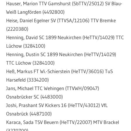
Hauser, Marion TTV Gamshurst (SbTTV/25012) SV Blau-
Weiß Langförden (4492800)
Heise, Daniel Egelner SV (TTVSA/12106) TTV Bremke
(2220380)
Henning, David SC 1899 Neukirchen (HeTTV/14029) TTC
Lüchow (3284100)
Henning, Dustin SC 1899 Neukirchen (HeTTV/14029)
TTC Lüchow (3284100)
Heß, Markus FT Wi.-Schierstein (HeTTV/36016) TuS
Harsefeld (3334200)
Jans, Michael TTC Wehingen (TTVWH/09047)
Osnabrücker SC (4483000)
Joshi, Prashant SV Kickers 16 (HeTTV/43012) VfL
Osnabrück (4487100)
Karaca, Sada TSV Beuern (HeTTV/22007) MTV Brackel
(3270700)