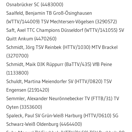
Osnabrücker SC (4483000)
Saalfeld, Benjamin TB Groß-Ösinghausen
(WTTV/144009) TSV Mechtersen-Vögelsen (3290572)
Saft, Axel TTC Champions Düsseldorf (WTTV/141055) SV
Quitt Ankum (4470260)
Schmidt, Jörg TSV Reinbek (HTTV/1030) MTV Brackel
(3270700)
Schmidt, Maik DJK Rüppurr (BaTTV/435) VfB Peine
(1133800)
Schuldt, Martina Meiendorfer SV (HTTV/0820) TSV
Engensen (2191420)
Semmler, Alexander Neurönnebecker TV (FTTB/31) TV
Oyten (3353600)
Spaleck, Paul SV Grün-Weiß Harburg (HTTV/0610) SG
Schwarz-Weiß Oldenburg (4464400)