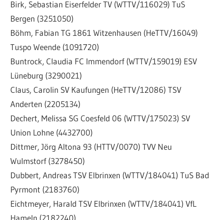
Birk, Sebastian Eiserfelder TV (WTTV/116029) TuS
Bergen (3251050)
Böhm, Fabian TG 1861 Witzenhausen (HeTTV/16049)
Tuspo Weende (1091720)
Buntrock, Claudia FC Immendorf (WTTV/159019) ESV
Lüneburg (3290021)
Claus, Carolin SV Kaufungen (HeTTV/12086) TSV
Anderten (2205134)
Dechert, Melissa SG Coesfeld 06 (WTTV/175023) SV
Union Lohne (4432700)
Dittmer, Jörg Altona 93 (HTTV/0070) TVV Neu
Wulmstorf (3278450)
Dubbert, Andreas TSV Elbrinxen (WTTV/184041) TuS Bad
Pyrmont (2183760)
Eichtmeyer, Harald TSV Elbrinxen (WTTV/184041) VfL
Hameln (2182240)