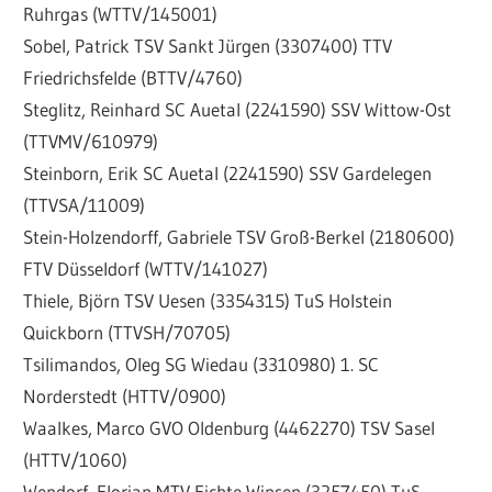
Ruhrgas (WTTV/145001)
Sobel, Patrick TSV Sankt Jürgen (3307400) TTV
Friedrichsfelde (BTTV/4760)
Steglitz, Reinhard SC Auetal (2241590) SSV Wittow-Ost
(TTVMV/610979)
Steinborn, Erik SC Auetal (2241590) SSV Gardelegen
(TTVSA/11009)
Stein-Holzendorff, Gabriele TSV Groß-Berkel (2180600)
FTV Düsseldorf (WTTV/141027)
Thiele, Björn TSV Uesen (3354315) TuS Holstein
Quickborn (TTVSH/70705)
Tsilimandos, Oleg SG Wiedau (3310980) 1. SC
Norderstedt (HTTV/0900)
Waalkes, Marco GVO Oldenburg (4462270) TSV Sasel
(HTTV/1060)
Wendorf, Florian MTV Fichte Winsen (3257450) TuS