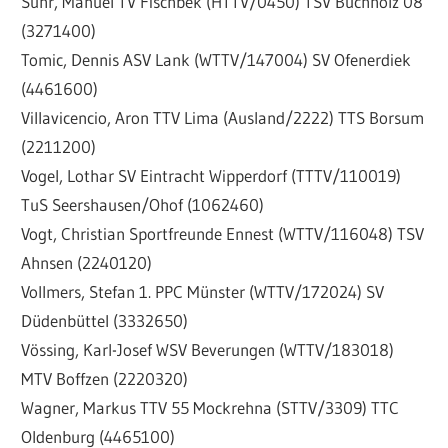
Suhr, Manuel TV Fischbek (HTTV/0450) TSV Buchholz 08
(3271400)
Tomic, Dennis ASV Lank (WTTV/147004) SV Ofenerdiek
(4461600)
Villavicencio, Aron TTV Lima (Ausland/2222) TTS Borsum
(2211200)
Vogel, Lothar SV Eintracht Wipperdorf (TTTV/110019)
TuS Seershausen/Ohof (1062460)
Vogt, Christian Sportfreunde Ennest (WTTV/116048) TSV
Ahnsen (2240120)
Vollmers, Stefan 1. PPC Münster (WTTV/172024) SV
Düdenbüttel (3332650)
Vössing, Karl-Josef WSV Beverungen (WTTV/183018)
MTV Boffzen (2220320)
Wagner, Markus TTV 55 Mockrehna (STTV/3309) TTC
Oldenburg (4465100)