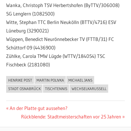
Wanka, Christoph TSV Herbertshofen (ByTTV/306008)
SG Lenglern (1082500)
Witte, Stephan TTC Berlin Neukölln (BTTV/4716) ESV
Lüneburg (3290021)
Wüppen, Benedict Neurönnebecker TV (FTTB/31) FC
Schüttorf 09 (4436900)
Zühlke, Carola TMW Lügde (WTTV/184054) TSC
Fischbeck (2181080)
HENRIKE POST
MARTIN POLIVKA
MICHAEL JANS
ALLGEMEIN
STADT OSNABRÜCK
TISCHTENNIS
WECHSELKARUSSELL
Beitragsnavigation
Vorheriger
An der Platte gut aussehen?
Beitrag:
Nächster
Rückblende: Stadtmeisterschaften vor 25 Jahren
Beitrag: