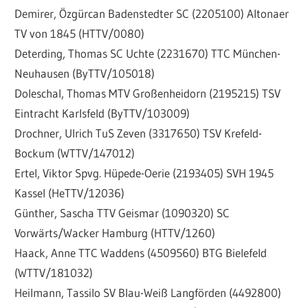
Demirer, Özgürcan Badenstedter SC (2205100) Altonaer
TV von 1845 (HTTV/0080)
Deterding, Thomas SC Uchte (2231670) TTC München-
Neuhausen (ByTTV/105018)
Doleschal, Thomas MTV Großenheidorn (2195215) TSV
Eintracht Karlsfeld (ByTTV/103009)
Drochner, Ulrich TuS Zeven (3317650) TSV Krefeld-
Bockum (WTTV/147012)
Ertel, Viktor Spvg. Hüpede-Oerie (2193405) SVH 1945
Kassel (HeTTV/12036)
Günther, Sascha TTV Geismar (1090320) SC
Vorwärts/Wacker Hamburg (HTTV/1260)
Haack, Anne TTC Waddens (4509560) BTG Bielefeld
(WTTV/181032)
Heilmann, Tassilo SV Blau-Weiß Langförden (4492800)