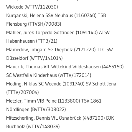
Wickede (WTTV/112030)
Kurganski, Helena SSV Neuhaus (1160740) TSB
Flensburg (TTVSH/70083)
Mähler, Jurek Torpedo Göttingen (1091140) ATSV
Habenhausen (FTTB/21)
Mamedow, Intigam SG Diepholz (2171220) TTC SW
Düsseldorf (WTTV/141014)
Mauczik, Thomas VfL Wittekind Wildeshausen (4455150)
SC Westfalia Kinderhaus (WTTV/172014)
Meding, Niklas SC Weende (1091740) SV Schott Jena
(TTTV/207004)
Metzler, Timm VfB Peine (1133800) TSV 1861
Nördlingen (ByTTV/308022)
Mitzscherling, Dennis VfL Osnabrück (4487100) DJK
Buchholz (WTTV/148039)