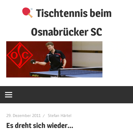
Zum
Tischtennis beim
Inhalt
springen
Osnabrücker SC
29. Dezember 2011
Stefan Härtel
Es dreht sich wieder…