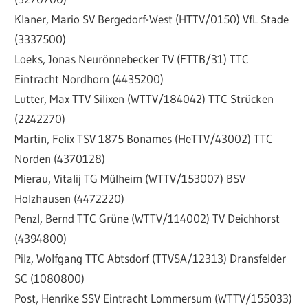
Klaner, Mario SV Bergedorf-West (HTTV/0150) VfL Stade
(3337500)
Loeks, Jonas Neurönnebecker TV (FTTB/31) TTC
Eintracht Nordhorn (4435200)
Lutter, Max TTV Silixen (WTTV/184042) TTC Strücken
(2242270)
Martin, Felix TSV 1875 Bonames (HeTTV/43002) TTC
Norden (4370128)
Mierau, Vitalij TG Mülheim (WTTV/153007) BSV
Holzhausen (4472220)
Penzl, Bernd TTC Grüne (WTTV/114002) TV Deichhorst
(4394800)
Pilz, Wolfgang TTC Abtsdorf (TTVSA/12313) Dransfelder
SC (1080800)
Post, Henrike SSV Eintracht Lommersum (WTTV/155033)