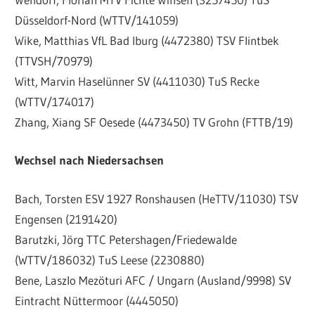
Düsseldorf-Nord (WTTV/141059)
Wike, Matthias VfL Bad Iburg (4472380) TSV Flintbek
(TTVSH/70979)
Witt, Marvin Haselünner SV (4411030) TuS Recke
(WTTV/174017)
Zhang, Xiang SF Oesede (4473450) TV Grohn (FTTB/19)
Wechsel nach Niedersachsen
Bach, Torsten ESV 1927 Ronshausen (HeTTV/11030) TSV
Engensen (2191420)
Barutzki, Jörg TTC Petershagen/Friedewalde
(WTTV/186032) TuS Leese (2230880)
Bene, Laszlo Mezöturi AFC / Ungarn (Ausland/9998) SV
Eintracht Nüttermoor (4445050)