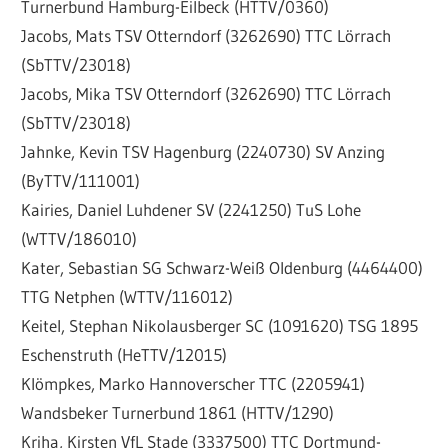
Turnerbund Hamburg-Eilbeck (HTTV/0360)
Jacobs, Mats TSV Otterndorf (3262690) TTC Lörrach
(SbTTV/23018)
Jacobs, Mika TSV Otterndorf (3262690) TTC Lörrach
(SbTTV/23018)
Jahnke, Kevin TSV Hagenburg (2240730) SV Anzing
(ByTTV/111001)
Kairies, Daniel Luhdener SV (2241250) TuS Lohe
(WTTV/186010)
Kater, Sebastian SG Schwarz-Weiß Oldenburg (4464400)
TTG Netphen (WTTV/116012)
Keitel, Stephan Nikolausberger SC (1091620) TSG 1895
Eschenstruth (HeTTV/12015)
Klömpkes, Marko Hannoverscher TTC (2205941)
Wandsbeker Turnerbund 1861 (HTTV/1290)
Kriha, Kirsten VfL Stade (3337500) TTC Dortmund-