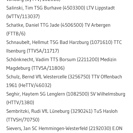
Salinski, Tim TSG Burhave (4503300) LTV Lippstadt
(WTTV/113037)
Schatke, Daniel TTG Jade (4506500) TV Arbergen
(FTTB/6)
Schnaubelt, Hellmut TSG Bad Harzburg (1071610) TTC
Ilsenburg (TTVSA/11717)
Schönknecht, Vadim TTS Borsum (2211200) Medizin
Magdeburg (TTVSA/11806)
Schulz, Bernd VfL Westercelle (3256750) TTV Offenbach
1961 (HeTTV/46032)
Seghir, Haytem SG Lenglern (1082500) SV Wilhelmsburg
(HTTV/1380)
Sembritzki, Rudi VfL Lüneburg (3290241) TuS Hasloh
(TTVSH/70750)
Sievers, Jan SC Hemmingen-Westerfeld (2192030) E.ON