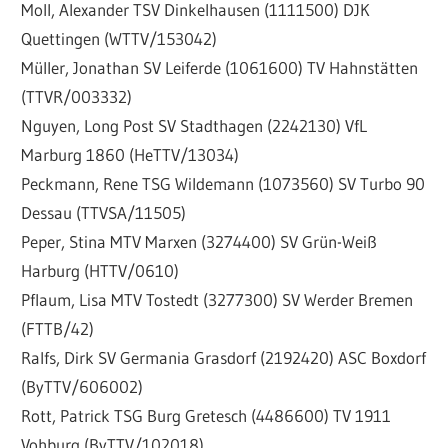
Moll, Alexander TSV Dinkelhausen (1111500) DJK
Quettingen (WTTV/153042)
Müller, Jonathan SV Leiferde (1061600) TV Hahnstätten
(TTVR/003332)
Nguyen, Long Post SV Stadthagen (2242130) VfL
Marburg 1860 (HeTTV/13034)
Peckmann, Rene TSG Wildemann (1073560) SV Turbo 90
Dessau (TTVSA/11505)
Peper, Stina MTV Marxen (3274400) SV Grün-Weiß
Harburg (HTTV/0610)
Pflaum, Lisa MTV Tostedt (3277300) SV Werder Bremen
(FTTB/42)
Ralfs, Dirk SV Germania Grasdorf (2192420) ASC Boxdorf
(ByTTV/606002)
Rott, Patrick TSG Burg Gretesch (4486600) TV 1911
Vohburg (ByTTV/102018)