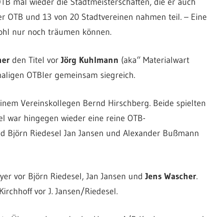
TB mal wieder die Stadtmeisterschaften, die er auch
er OTB und 13 von 20 Stadtvereinen nahmen teil. – Eine
wohl nur noch träumen können.
her
den Titel vor
Jörg Kuhlmann
(aka“ Materialwart
maligen OTBler gemeinsam siegreich.
einem Vereinskollegen Bernd Hirschberg. Beide spielten
el war hingegen wieder eine reine OTB-
und Björn Riedesel Jan Jansen und Alexander Bußmann
eyer vor Björn Riedesel, Jan Jansen und
Jens Wascher
.
rchhoff vor J. Jansen/Riedesel.