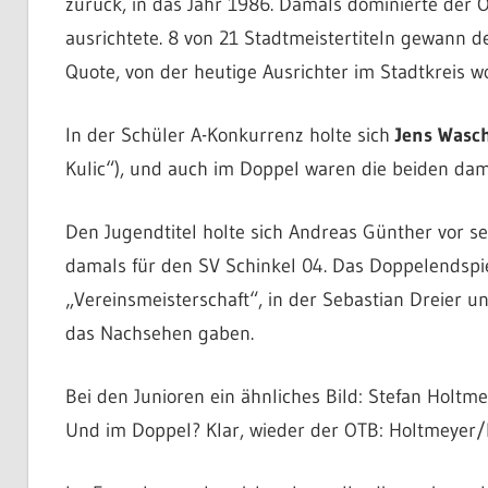
zurück, in das Jahr 1986. Damals dominierte der O
ausrichtete. 8 von 21 Stadtmeistertiteln gewann d
Quote, von der heutige Ausrichter im Stadtkreis 
In der Schüler A-Konkurrenz holte sich
Jens Wasc
Kulic“), und auch im Doppel waren die beiden da
Den Jugendtitel holte sich Andreas Günther vor s
damals für den SV Schinkel 04. Das Doppelendspi
„Vereinsmeisterschaft“, in der Sebastian Dreier 
das Nachsehen gaben.
Bei den Junioren ein ähnliches Bild: Stefan Holtm
Und im Doppel? Klar, wieder der OTB: Holtmeyer/Ki