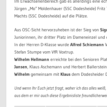
Im Erwachsenenbereich gab es allerdings eine ec
Jürgen „Mo“ Moldenhauer (SSC Dodesheide) Fritz T
Machts (SSC Dodesheide) auf die Plätze.
Aus OSC-Sicht hervorzuheben ist der Sieg von
Sig
Juniorinnen, ihr dritter Platz im Dameneinzel und 
In der Herren D-Klasse wurde
Alfred Schiemann
V
Stefan Stumpe vom VfR Voxtrup.
Wilhelm Hellmann
erreichte bei den Senioren Pla
Jansen
, Klaus Aschemann und Herbert Ballerstein
Wilhelm
gemeinsam mit
Klaus
dem Dodesheider D
Und wenn Ihr Euch jetzt fragt, woher ich das alles weiß
aus dem er mir auch diese Ergebnisliste freundlicherwei