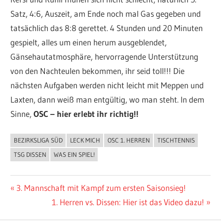
Satz, 4:6, Auszeit, am Ende noch mal Gas gegeben und
tatsächlich das 8:8 gerettet. 4 Stunden und 20 Minuten
gespielt, alles um einen herum ausgeblendet,
Gänsehautatmosphäre, hervorragende Unterstützung
von den Nachteulen bekommen, ihr seid toll!!! Die
nächsten Aufgaben werden nicht leicht mit Meppen und
Laxten, dann weiß man entgültig, wo man steht. In dem
Sinne,
OSC – hier erlebt ihr richtig!!
BEZIRKSLIGA SÜD
LECK MICH
OSC 1. HERREN
TISCHTENNIS
ALLGEMEIN
TSG DISSEN
WAS EIN SPIEL!
Beitragsnavigation
Vorheriger
3. Mannschaft mit Kampf zum ersten Saisonsieg!
Beitrag:
Nächster
1. Herren vs. Dissen: Hier ist das Video dazu!
Beitrag: