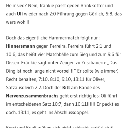
Heimsieg? Nein, frankie passt gegen Brinkkötter und
auch
Uli
wieder nach 2:0 Führung gegen Görlich, 6:8, das
wars wohl!!
Doch das eigentliche Hammermatch folgt nun:
Hinnersmann
gegen Perreira. Perreira führt 2:1 und
10:6, das heißt vier Matchbälle zum Sieg und zum 9:6 für
Dissen. Fränkie sagt unter Zeugen zu Zuschauern: „Das
Ding ist noch lange nicht vorbei!!!“ Er sollte (wie immer)
Recht behalten, 7:10, 8:10, 9:10, 13:11 für Oliver,
Satzausgleich 2:2. Doch der
Ritt
am Rande des
Nervenzusammenbruchs
geht erst richtig los: Oli führt
im entscheidenen Satz 10:7, dann 10:11!!!!!! Er packt es
doch, 13:11, es geht ins Abschlussdoppel.
Kersi und Kuhli mühen sich nicht schlecht, natürlich 5.