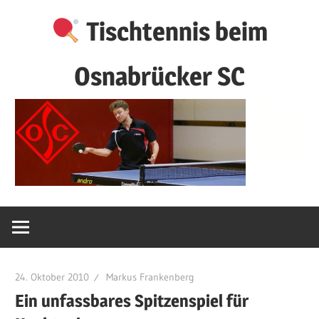
Zum
Tischtennis beim
Inhalt
springen
Osnabrücker SC
24. Oktober 2010
Markus Frankenberg
Ein unfassbares Spitzenspiel für