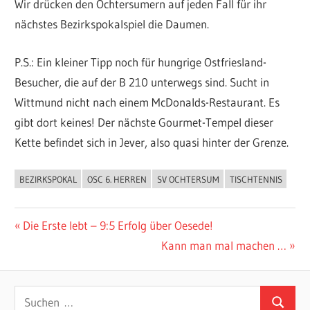
Wir drücken den Ochtersumern auf jeden Fall für ihr
nächstes Bezirkspokalspiel die Daumen.
P.S.: Ein kleiner Tipp noch für hungrige Ostfriesland-
Besucher, die auf der B 210 unterwegs sind. Sucht in
Wittmund nicht nach einem McDonalds-Restaurant. Es
gibt dort keines! Der nächste Gourmet-Tempel dieser
Kette befindet sich in Jever, also quasi hinter der Grenze.
BEZIRKSPOKAL
OSC 6. HERREN
SV OCHTERSUM
TISCHTENNIS
ALLGEMEIN
Beitragsnavigation
Vorheriger
Die Erste lebt – 9:5 Erfolg über Oesede!
Beitrag:
Nächster
Kann man mal machen …
Beitrag:
Suchen