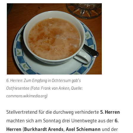
6. Herren: Zum Empfang in Ochtersum gab’s
Ostfriesentee (Foto: Frank van Anken, Quelle:
commons.wikimedia.org)
Stellvertretend für die durchweg verhinderte
5. Herren
machten sich am Sonntag drei Unentwegte aus der
6.
Herren
(
Burkhardt Arends
,
Axel Schiemann
und der