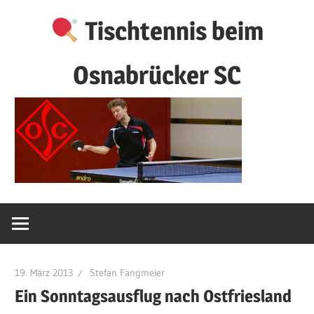
Zum
Tischtennis beim
Inhalt
springen
Osnabrücker SC
19. März 2013
Stefan Fangmeier
Ein Sonntagsausflug nach Ostfriesland