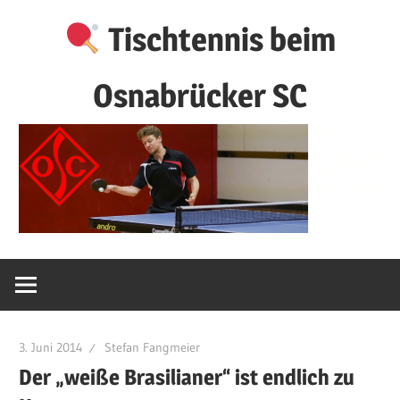
Zum
Tischtennis beim
Inhalt
springen
Osnabrücker SC
3. Juni 2014
Stefan Fangmeier
Der „weiße Brasilianer“ ist endlich zu