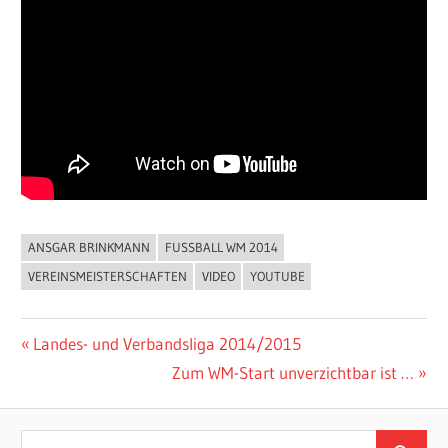
ANSGAR BRINKMANN
FUSSBALL WM 2014
ALLGEMEIN
VEREINSMEISTERSCHAFTEN
VIDEO
YOUTUBE
Beitragsnavigation
Vorheriger
Landes- und Verbandsliga 2014/2015
Beitrag:
Nächster
Zum WM-Start unverzichtbar ist …
Beitrag:
Suchen