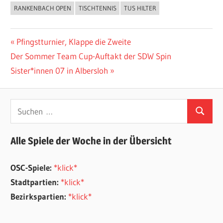
RANKENBACH OPEN
TISCHTENNIS
TUS HILTER
ALLGEMEIN
Beitragsnavigation
Vorheriger
Pfingstturnier, Klappe die Zweite
Nächster
Beitrag:
Der Sommer Team Cup-Auftakt der SDW Spin
Beitrag:
Sister*innen 07 in Albersloh
Suchen
Suchen
nach:
Alle Spiele der Woche in der Übersicht
OSC-Spiele:
*klick*
Stadtpartien:
*klick*
Bezirkspartien:
*klick*