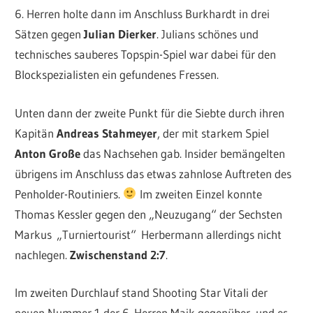
6. Herren holte dann im Anschluss Burkhardt in drei
Sätzen gegen
Julian Dierker
. Julians schönes und
technisches sauberes Topspin-Spiel war dabei für den
Blockspezialisten ein gefundenes Fressen.
Unten dann der zweite Punkt für die Siebte durch ihren
Kapitän
Andreas Stahmeyer
, der mit starkem Spiel
Anton Große
das Nachsehen gab. Insider bemängelten
übrigens im Anschluss das etwas zahnlose Auftreten des
Penholder-Routiniers.
Im zweiten Einzel konnte
Thomas Kessler gegen den „Neuzugang“ der Sechsten
Markus „Turniertourist“ Herbermann allerdings nicht
nachlegen.
Zwischenstand 2:7
.
Im zweiten Durchlauf stand Shooting Star Vitali der
neuen Nummer 1 der 6. Herren Maik gegenüber, und es