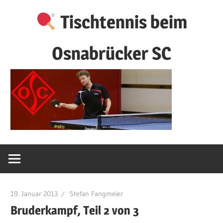
Zum
Tischtennis beim
Inhalt
springen
Osnabrücker SC
19. Januar 2013
Stefan Fangmeier
Bruderkampf, Teil 2 von 3