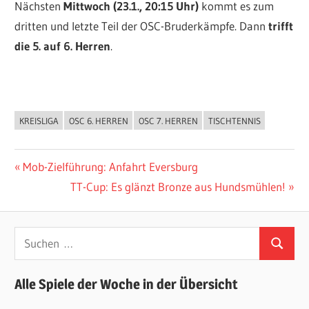
Nächsten
Mittwoch (23.1., 20:15 Uhr)
kommt es zum
dritten und letzte Teil der OSC-Bruderkämpfe. Dann
trifft
die 5. auf 6. Herren
.
KREISLIGA
OSC 6. HERREN
OSC 7. HERREN
TISCHTENNIS
ALLGEMEIN
Beitragsnavigation
Vorheriger
Mob-Zielführung: Anfahrt Eversburg
Beitrag:
Nächster
TT-Cup: Es glänzt Bronze aus Hundsmühlen!
Beitrag:
Suchen
Suchen
nach:
Alle Spiele der Woche in der Übersicht