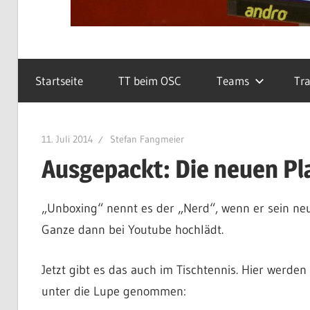
Startseite
TT beim OSC
Teams
Tra
11. Juli 2014
Stefan Fangmeier
Ausgepackt: Die neuen Pla
„Unboxing“ nennt es der „Nerd“, wenn er sein neu
Ganze dann bei Youtube hochlädt.
Jetzt gibt es das auch im Tischtennis. Hier werde
unter die Lupe genommen: