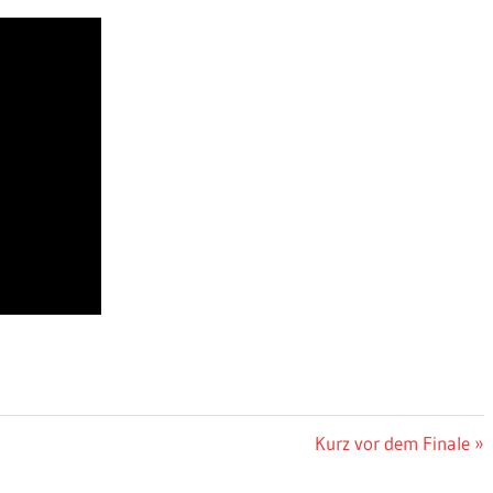
Nächster
Kurz vor dem Finale
Beitrag: