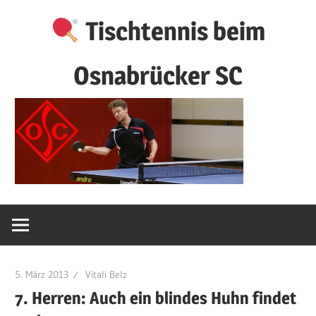
Zum
Tischtennis beim
Inhalt
springen
Osnabrücker SC
5. März 2013
Vitali Belz
7. Herren: Auch ein blindes Huhn findet