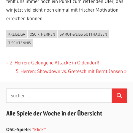
fehlt uns immer noch ein Punkt zum rettenden Ufer, das
wir jetzt vielleicht noch einmal mit frischer Motivation
erreichen können.
KREISLIGA
OSC 7. HERREN
SV ROT-WEISS SUTTHAUSEN
ALLGEMEIN
TISCHTENNIS
Beitragsnavigation
Vorheriger
2. Herren: Gelungene Attacke in Oldendorf!
Beitrag:
Nächster
5. Herren: Showdown vs. Gretesch mit Bernt Jansen
Beitrag:
Suchen
Suchen
nach:
Alle Spiele der Woche in der Übersicht
OSC-Spiele:
*klick*