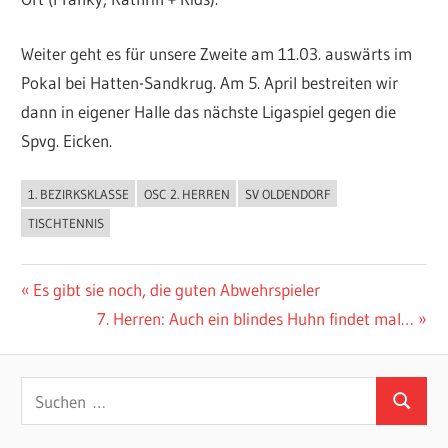
Weiter geht es für unsere Zweite am 11.03. auswärts im
Pokal bei Hatten-Sandkrug. Am 5. April bestreiten wir
dann in eigener Halle das nächste Ligaspiel gegen die
Spvg. Eicken.
1. BEZIRKSKLASSE
OSC 2. HERREN
SV OLDENDORF
ALLGEMEIN
TISCHTENNIS
Beitragsnavigation
Vorheriger
Es gibt sie noch, die guten Abwehrspieler
Beitrag:
Nächster
7. Herren: Auch ein blindes Huhn findet mal…
Beitrag:
Suchen
Suchen
nach: