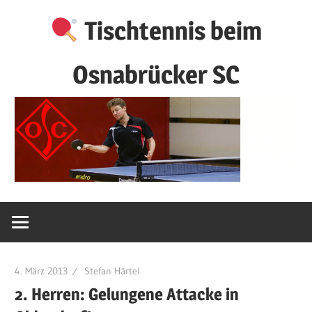
Zum
Tischtennis beim
Inhalt
springen
Osnabrücker SC
4. März 2013
Stefan Härtel
2. Herren: Gelungene Attacke in