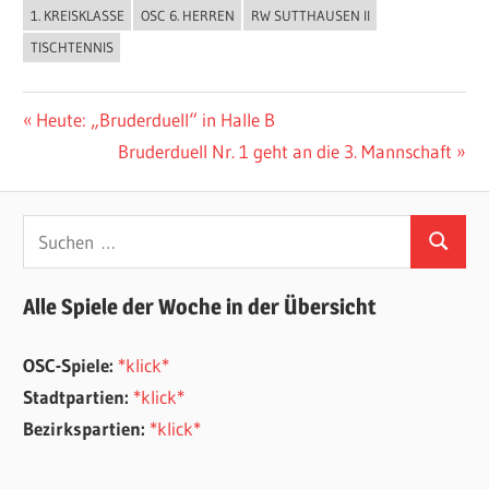
1. KREISKLASSE
OSC 6. HERREN
RW SUTTHAUSEN II
ALLGEMEIN
TISCHTENNIS
Beitragsnavigation
Vorheriger
Heute: „Bruderduell“ in Halle B
Beitrag:
Nächster
Bruderduell Nr. 1 geht an die 3. Mannschaft
Beitrag:
Suchen
Suchen
nach:
Alle Spiele der Woche in der Übersicht
OSC-Spiele:
*klick*
Stadtpartien:
*klick*
Bezirkspartien:
*klick*