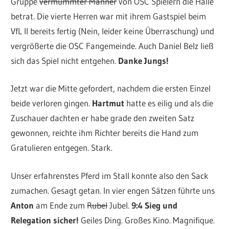
Gruppe
vermummter Männer
von OSC Spielern die Halle
betrat. Die vierte Herren war mit ihrem Gastspiel beim
VfL II bereits fertig (Nein, leider keine Überraschung) und
vergrößerte die OSC Fangemeinde. Auch Daniel Belz ließ
sich das Spiel nicht entgehen.
Danke Jungs!
Jetzt war die Mitte gefordert, nachdem die ersten Einzel
beide verloren gingen.
Hartmut
hatte es eilig und als die
Zuschauer dachten er habe grade den zweiten Satz
gewonnen, reichte ihm Richter bereits die Hand zum
Gratulieren entgegen. Stark.
Unser erfahrenstes Pferd im Stall konnte also den Sack
zumachen. Gesagt getan. In vier engen Sätzen führte uns
Anton
am Ende zum
Rubel
Jubel.
9:4 Sieg und
Relegation sicher!
Geiles Ding. Großes Kino. Magnifique.