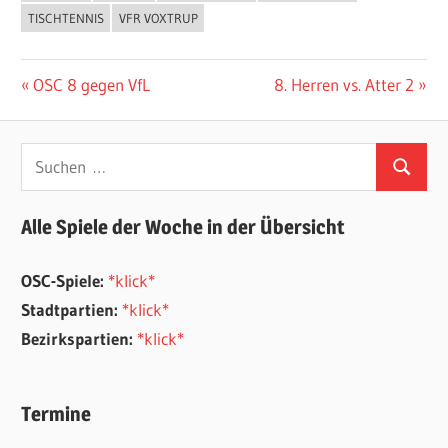
TISCHTENNIS
VFR VOXTRUP
Beitragsnavigation
Vorheriger
Nächster
OSC 8 gegen VfL
8. Herren vs. Atter 2
Beitrag:
Beitrag:
Suchen
Suchen
nach:
Alle Spiele der Woche in der Übersicht
OSC-Spiele:
*klick*
Stadtpartien:
*klick*
Bezirkspartien:
*klick*
Termine