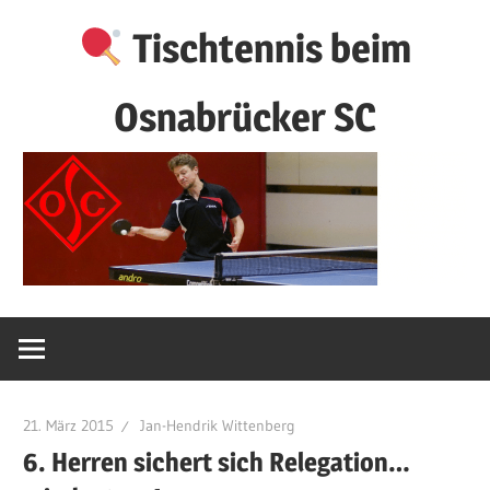
Zum
Tischtennis beim
Inhalt
springen
Osnabrücker SC
21. März 2015
Jan-Hendrik Wittenberg
6. Herren sichert sich Relegation…