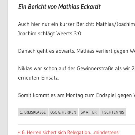
Ein Bericht von Mathias Eckardt
Auch hier nur ein kurzer Bericht: Mathias/Joachi
Joachim schlägt Weerts 3:0.
Danach geht es abwärts. Mathias verliert gegen Wee
Niklas war schon auf der Gewinnerstraße als wir 2:
erneuten Einsatz.
Somit kommt es am Montag zum Endspiel gegen Vo
1. KREISKLASSE
OSC 8. HERREN
SV ATTER
TISCHTENNIS
ALLGEMEIN
Beitragsnavigation
Vorheriger
6. Herren sichert sich Relegation…mindestens!