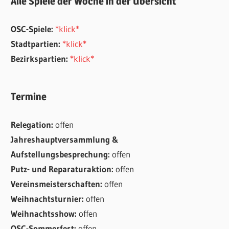
Alle Spiele der Woche in der Übersicht
OSC-Spiele:
*klick*
Stadtpartien:
*klick*
Bezirkspartien:
*klick*
Termine
Relegation:
offen
Jahreshauptversammlung &
Aufstellungsbesprechung:
offen
Putz- und Reparaturaktion:
offen
Vereinsmeisterschaften:
offen
Weihnachtsturnier:
offen
Weihnachtsshow:
offen
OSC-Sommerfest:
offen