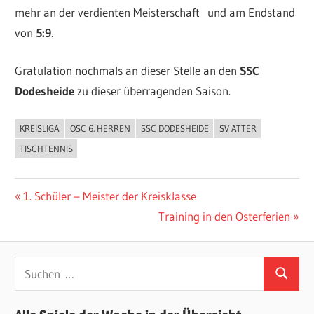
mehr an der verdienten Meisterschaft und am Endstand
von
5:9
.
Gratulation nochmals an dieser Stelle an den
SSC
Dodesheide
zu dieser überragenden Saison.
KREISLIGA
OSC 6. HERREN
SSC DODESHEIDE
SV ATTER
ALLGEMEIN
TISCHTENNIS
Beitragsnavigation
Vorheriger
1. Schüler – Meister der Kreisklasse
Beitrag:
Nächster
Training in den Osterferien
Beitrag:
Suchen
Suchen
nach: