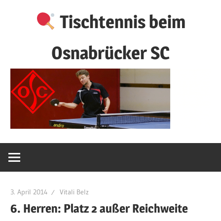
Zum
Tischtennis beim
Inhalt
springen
Osnabrücker SC
3. April 2014
Vitali Belz
6. Herren: Platz 2 außer Reichweite