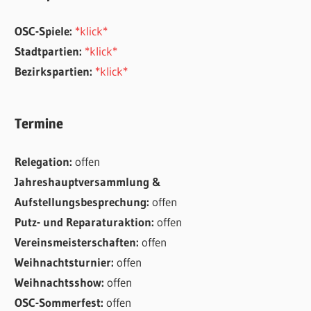
OSC-Spiele:
*klick*
Stadtpartien:
*klick*
Bezirkspartien:
*klick*
Termine
Relegation:
offen
Jahreshauptversammlung &
Aufstellungsbesprechung:
offen
Putz- und Reparaturaktion:
offen
Vereinsmeisterschaften:
offen
Weihnachtsturnier:
offen
Weihnachtsshow:
offen
OSC-Sommerfest:
offen