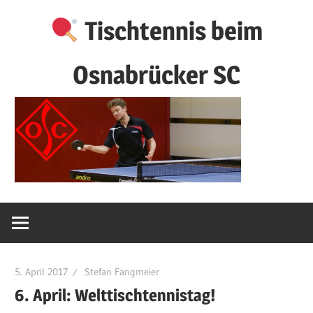
Zum
Tischtennis beim
Inhalt
springen
Osnabrücker SC
5. April 2017
Stefan Fangmeier
6. April: Welttischtennistag!