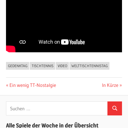
GEDENKTAG
TISCHTENNIS
VIDEO
WELTTISCHTENNISTAG
ALLGEMEIN
Beitragsnavigation
Vorheriger
Nächster
Ein wenig TT-Nostalgie
In Kürze
Beitrag:
Beitrag:
Suchen
Suchen
nach:
Alle Spiele der Woche in der Übersicht