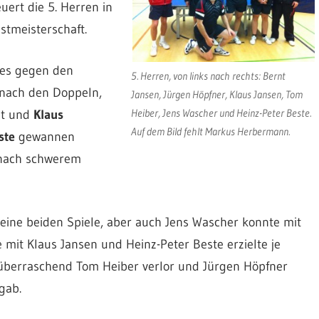
euert die 5. Herren in
stmeisterschaft.
es gegen den
5. Herren, von links nach rechts: Bernt
nach den Doppeln,
Jansen, Jürgen Höpfner, Klaus Jansen, Tom
Heiber, Jens Wascher und Heinz-Peter Beste.
nt und
Klaus
Auf dem Bild fehlt Markus Herbermann.
ste
gewannen
ach schwerem
eine beiden Spiele, aber auch Jens Wascher konnte mit
 mit Klaus Jansen und Heinz-Peter Beste erzielte je
überraschend Tom Heiber verlor und Jürgen Höpfner
gab.