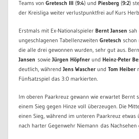
Teams von
Gretesch III
(
9:4
) und
Piesberg
(
9:2
) st
der Kreisliga weiter verlustpunktfrei auf Kurs Herb
Erstmals mit Ex-Nationalspieler
Bernt Jansen
sah 
ungeschlagenen Tabellenzweiten
Gretesch
schon 
die alle drei gewonnen wurden, sehr gut aus. Ber
Jansen
sowie
Jürgen Höpfner
und
Heinz-Peter Be
deutlich, während
Jens Wascher
und
Tom Heiber
n
Fünfsatzspiel das 3:0 markierten.
Im oberen Paarkreuz gewann wie erwartet Bernt s
einem Sieg gegen Hinze voll überzeugen. Die Mitte
einen Sieg, während im unteren Paarkreuz etwas 
nach harter Gegenwehr Niemann das Nachsehen 