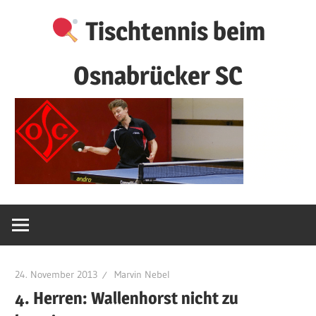
Zum
Tischtennis beim
Inhalt
springen
Osnabrücker SC
24. November 2013
Marvin Nebel
4. Herren: Wallenhorst nicht zu