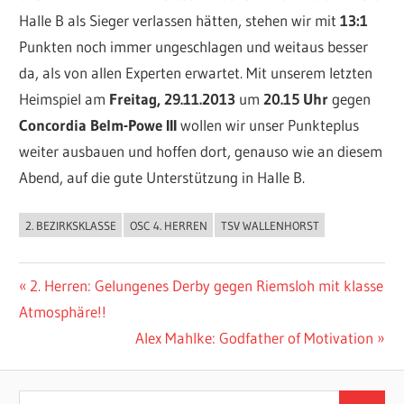
Halle B als Sieger verlassen hätten, stehen wir mit
13:1
Punkten noch immer ungeschlagen und weitaus besser
da, als von allen Experten erwartet. Mit unserem letzten
Heimspiel am
Freitag, 29.11.2013
um
20.15 Uhr
gegen
Concordia Belm-Powe III
wollen wir unser Punkteplus
weiter ausbauen und hoffen dort, genauso wie an diesem
Abend, auf die gute Unterstützung in Halle B.
2. BEZIRKSKLASSE
OSC 4. HERREN
TSV WALLENHORST
ALLGEMEIN
Beitragsnavigation
Vorheriger
2. Herren: Gelungenes Derby gegen Riemsloh mit klasse
Beitrag:
Atmosphäre!!
Nächster
Alex Mahlke: Godfather of Motivation
Beitrag:
Suchen