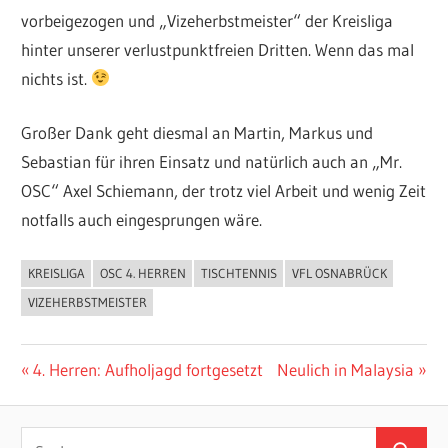
vorbeigezogen und „Vizeherbstmeister“ der Kreisliga
hinter unserer verlustpunktfreien Dritten. Wenn das mal
nichts ist.
Großer Dank geht diesmal an Martin, Markus und
Sebastian für ihren Einsatz und natürlich auch an „Mr.
OSC“ Axel Schiemann, der trotz viel Arbeit und wenig Zeit
notfalls auch eingesprungen wäre.
KREISLIGA
OSC 4. HERREN
TISCHTENNIS
VFL OSNABRÜCK
ALLGEMEIN
VIZEHERBSTMEISTER
Beitragsnavigation
Vorheriger
Nächster
4. Herren: Aufholjagd fortgesetzt
Neulich in Malaysia
Beitrag:
Beitrag:
Suchen