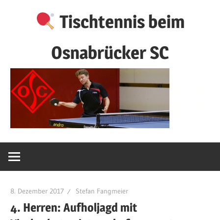
Zum
Tischtennis beim
Inhalt
springen
Osnabrücker SC
8. Dezember 2017
Stefan Fangmeier
4. Herren: Aufholjagd mit