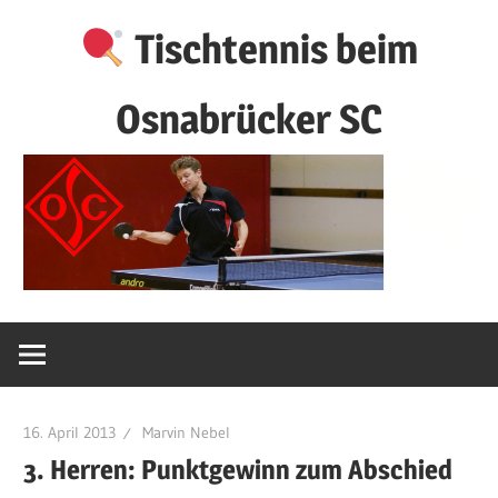
Zum
Tischtennis beim
Inhalt
springen
Osnabrücker SC
16. April 2013
Marvin Nebel
3. Herren: Punktgewinn zum Abschied