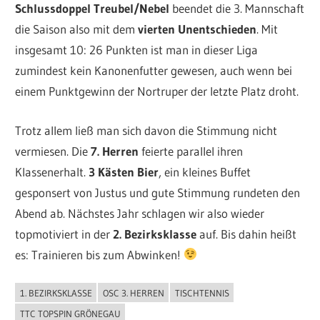
Schlussdoppel Treubel/Nebel
beendet die 3. Mannschaft
die Saison also mit dem
vierten Unentschieden
. Mit
insgesamt 10: 26 Punkten ist man in dieser Liga
zumindest kein Kanonenfutter gewesen, auch wenn bei
einem Punktgewinn der Nortruper der letzte Platz droht.
Trotz allem ließ man sich davon die Stimmung nicht
vermiesen. Die
7. Herren
feierte parallel ihren
Klassenerhalt.
3 Kästen Bier
, ein kleines Buffet
gesponsert von Justus und gute Stimmung rundeten den
Abend ab. Nächstes Jahr schlagen wir also wieder
topmotiviert in der
2. Bezirksklasse
auf. Bis dahin heißt
es: Trainieren bis zum Abwinken!
1. BEZIRKSKLASSE
OSC 3. HERREN
TISCHTENNIS
ALLGEMEIN
TTC TOPSPIN GRÖNEGAU