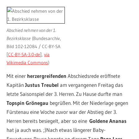
Abschied nehmen von der 1.
Bezirksklasse
(Bundesarchiv,
Bild 102-12084 / CC-BY-SA
[
CC-BY-SA-3.0-de
],
via
Wikimedia Commons
)
Mit einer
herzergreifenden
Abschiedsrede eröffnete
Kapitän
Justus Treubel
am vergangenen Freitag das
letzte Saisonspiel der 3. Herren. Zu Hause durfte man
Topspin Grönegau
begrüßen. Mit der Niederlage gegen
Fürstenau eine Woche zuvor war der Abstieg der 3.
Herren bereits besiegelt, aber so eine
Goldene Ananas
hat ja auch was. ;)Nach etwas längerer Baby-
Erwartungs-Pause konnte an diesem Tage
Papa Lars