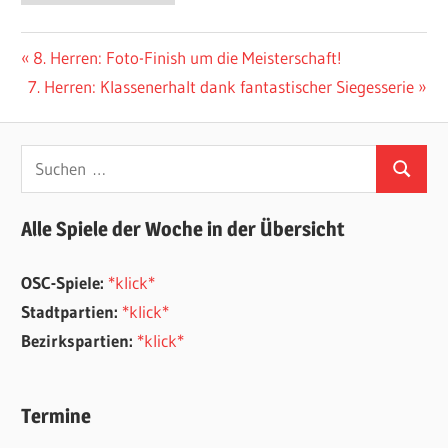
Beitragsnavigation
Vorheriger
8. Herren: Foto-Finish um die Meisterschaft!
Nächster
Beitrag:
7. Herren: Klassenerhalt dank fantastischer Siegesserie
Beitrag:
Suchen
Suchen
nach:
Alle Spiele der Woche in der Übersicht
OSC-Spiele:
*klick*
Stadtpartien:
*klick*
Bezirkspartien:
*klick*
Termine