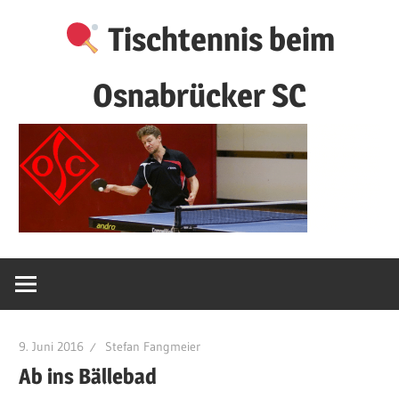
Zum
Tischtennis beim
Inhalt
springen
Osnabrücker SC
9. Juni 2016
Stefan Fangmeier
Ab ins Bällebad