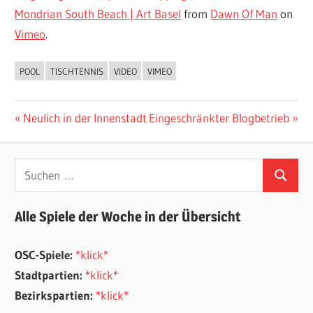
Mondrian South Beach | Art Basel
from
Dawn Of Man
on
Vimeo
.
POOL
TISCHTENNIS
VIDEO
VIMEO
ALLGEMEIN
Beitragsnavigation
Vorheriger
Nächster
Neulich in der Innenstadt
Eingeschränkter Blogbetrieb
Beitrag:
Beitrag:
Suchen
Suchen
nach:
Alle Spiele der Woche in der Übersicht
OSC-Spiele:
*klick*
Stadtpartien:
*klick*
Bezirkspartien:
*klick*