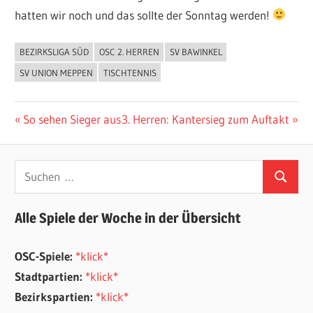
hatten wir noch und das sollte der Sonntag werden!
BEZIRKSLIGA SÜD
OSC 2. HERREN
SV BAWINKEL
ALLGEMEIN
SV UNION MEPPEN
TISCHTENNIS
Beitragsnavigation
Vorheriger
Nächster
So sehen Sieger aus
3. Herren: Kantersieg zum Auftakt
Beitrag:
Beitrag:
Suchen
Suchen
nach:
Alle Spiele der Woche in der Übersicht
OSC-Spiele:
*klick*
Stadtpartien:
*klick*
Bezirkspartien:
*klick*