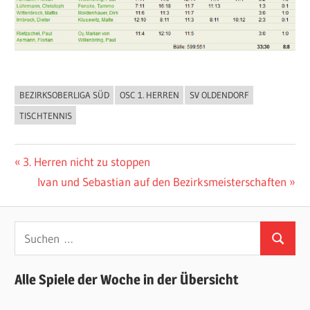
BEZIRKSOBERLIGA SÜD
OSC 1. HERREN
SV OLDENDORF
ALLGEMEIN
TISCHTENNIS
Beitragsnavigation
Vorheriger
3. Herren nicht zu stoppen
Beitrag:
Nächster
Ivan und Sebastian auf den Bezirksmeisterschaften
Beitrag:
Suchen
Suchen
nach:
Alle Spiele der Woche in der Übersicht