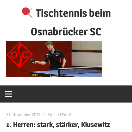
Zum
Tischtennis beim
Inhalt
springen
Osnabrücker SC
11. November 2017
Stefan Härtel
1. Herren: stark, stärker, Klusewitz