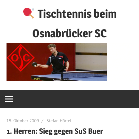
Zum
Tischtennis beim
Inhalt
springen
Osnabrücker SC
18. Oktober 2009
Stefan Härtel
1. Herren: Sieg gegen SuS Buer