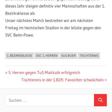
dieses Jahr steigen definitiv vier Mannschaften aus der 1.
Bezirksklasse ab.
Unser nächstes Match bestreiten wir am nächsten
Freitag im heimischen Stadion in der Wüste gegen den
SVC Belm-Powe.
1. BEZIRKSKLASSE
OSC 1. HERREN
SUS BUER
TISCHTENNIS
ALLGEMEIN
Beitragsnavigation
Vorheriger
5. Herren gegen TuS Makkabi erfolgreich
Beitrag:
Nächster
Tischtennis in der 1.BZK: Favoriten schwächeln
Beitrag:
Suchen
Suchen
nach: