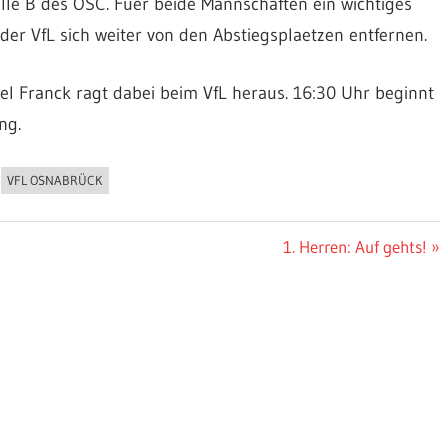
lle B des OSC. Fuer beide Mannschaften ein wichtiges
der VfL sich weiter von den Abstiegsplaetzen entfernen.
l Franck ragt dabei beim VfL heraus. 16:30 Uhr beginnt
ng.
VFL OSNABRÜCK
Nächster
1. Herren: Auf gehts!
Beitrag: