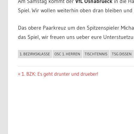
Am Samstag kommt der
VfL Osnabrueck
in die Ha
Spiel. Wir wollen weiterhin oben dran bleiben und 
Das obere Paarkreuz um den Spitzenspieler Michae
das Spiel, wir freuen uns ueber eure Unterstuetzu
1. BEZIRKSKLASSE
OSC 1. HERREN
TISCHTENNIS
TSG DISSEN
ALLGEMEIN
Beitragsnavigation
Vorheriger
1. BZK: Es geht drunter und drueber!
Beitrag: