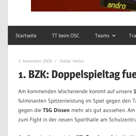
Startseite
TT beim OSC
Teams
Tra
5. November 2009
Stefan Härtel
1. BZK: Doppelspieltag fu
Am kommenden Wochenende kommt auf unsere
1
fulminanten Spitzenleistung im Spiel gegen den 
gegen die
TSG Dissen
mehr als gut aussehen. Am 
zum Fight in der neuen Sporthalle am Schulzentr