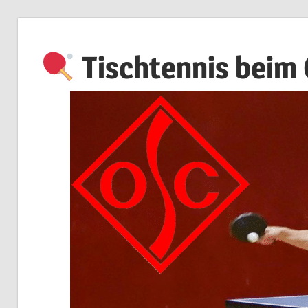
Zum
Inhalt
Tischtennis beim
springen