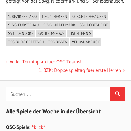
gefolgt von der Spvg. Niedermark und SF Schledehausen.
1. BEZIRKSKLASSE
OSC 1. HERREN
SF SCHLEDEHAUSEN
ALLGEMEIN
SPVG. FÜRSTENAU
SPVG. NIEDERMARK
SSC DODESHEIDE
SV OLDENDORF
SVC BELM-POWE
TISCHTENNIS
TSG BURG GRETESCH
TSG DISSEN
VFL OSNABRÜCK
Beitragsnavigation
Vorheriger
Voller Terminplan fuer OSC Teams!
Beitrag:
Nächster
1. BZK: Doppelspieltag fuer erste Herren
Beitrag:
Suchen
Suchen
nach:
Alle Spiele der Woche in der Übersicht
OSC-Spiele:
*klick*