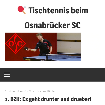
Zum
Tischtennis beim
Inhalt
springen
Osnabrücker SC
4. November 2009
Stefan Härtel
1. BZK: Es geht drunter und drueber!