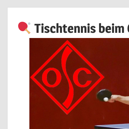
Zum
Inhalt
Tischtennis beim
springen