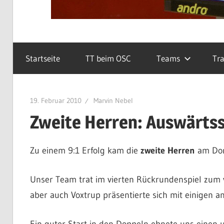
Startseite
TT beim OSC
Teams
Tra
19. Februar 2010
Marvin Nebel
Zweite Herren: Auswärtss
Zu einem 9:1 Erfolg kam die
zweite Herren
am Don
Unser Team trat im vierten Rückrundenspiel zum v
aber auch Voxtrup präsentierte sich mit einigen an
Ein guter Start in den Doppeln ebnete uns einen 