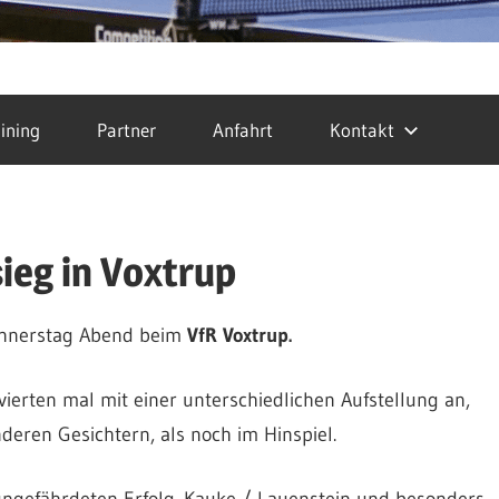
ining
Partner
Anfahrt
Kontakt
ieg in Voxtrup
nerstag Abend beim
VfR Voxtrup.
ierten mal mit einer unterschiedlichen Aufstellung an,
deren Gesichtern, als noch im Hinspiel.
ungefährdeten Erfolg. Kauke / Lauenstein und besonders