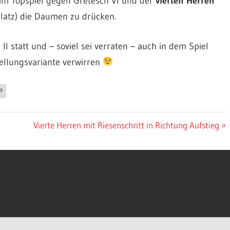
im Topspiel gegen Gretesch VI und der
vierten Herren
 Platz) die Daumen zu drücken.
II statt und – soviel sei verraten – auch in dem Spiel
ellungsvariante verwirren
P
Nächster
Vierte Herren mit Riesenschritt in Richtung Aufstieg
Beitrag: