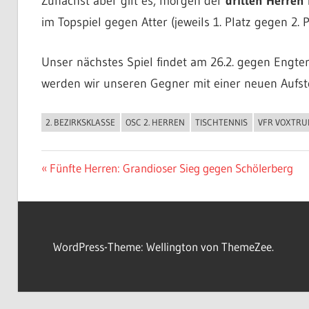
Zunächst aber gilt es, morgen der
dritten Herren
im Topspiel gegen Atter (jeweils 1. Platz gegen 2.
Unser nächstes Spiel findet am 26.2. gegen Engter 
werden wir unseren Gegner mit einer neuen Aufst
2. BEZIRKSKLASSE
OSC 2. HERREN
TISCHTENNIS
VFR VOXTRU
ALLGEMEIN
Beitragsnavigation
Vorheriger
Fünfte Herren: Grandioser Sieg gegen Schölerberg
Beitrag:
WordPress-Theme: Wellington von ThemeZee.