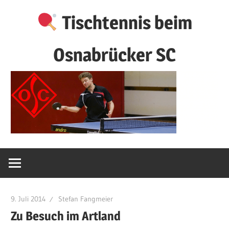
Zum
Tischtennis beim
Inhalt
springen
Osnabrücker SC
9. Juli 2014
Stefan Fangmeier
Zu Besuch im Artland