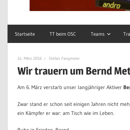
Startseite
TT beim OSC
Teams
Tra
14. März 2016
Stefan Fangmeier
Wir trauern um Bernd Met
Am 6. März verstarb unser langjähriger Aktiver
Be
Zwar stand er schon seit einigen Jahren nicht mehr
ein Kämpfer er war: am Tisch wie im Leben.
Ruhe in Frieden, Bernd.