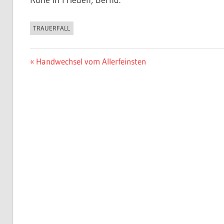
TRAUERFALL
ALLGEMEIN
Beitragsnavigation
Vorheriger
Handwechsel vom Allerfeinsten
Beitrag: