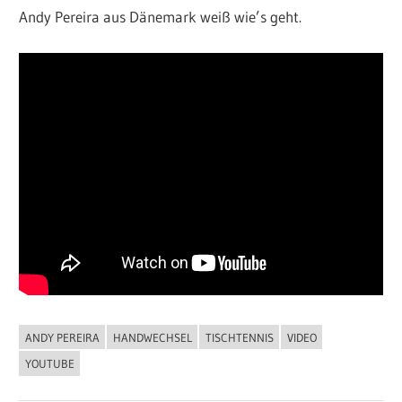
Andy Pereira aus Dänemark weiß wie’s geht.
ANDY PEREIRA
HANDWECHSEL
TISCHTENNIS
VIDEO
ALLGEMEIN
YOUTUBE