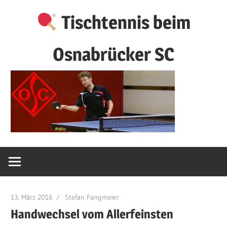
Zum
Tischtennis beim
Inhalt
springen
Osnabrücker SC
13. März 2016
Stefan Fangmeier
Handwechsel vom Allerfeinsten