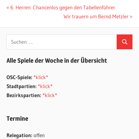
Beitragsnavigation
Vorheriger
6. Herren: Chancenlos gegen den Tabellenführer
Beitrag:
Nächster
Wir trauern um Bernd Metzler
Beitrag:
Suchen
Suchen
nach:
Alle Spiele der Woche in der Übersicht
OSC-Spiele:
*klick*
Stadtpartien:
*klick*
Bezirkspartien:
*klick*
Termine
Relegation:
offen