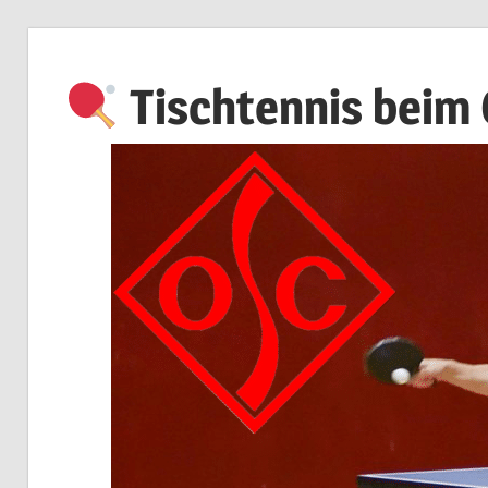
Zum
Inhalt
Tischtennis beim
springen