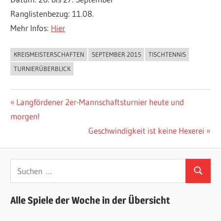
Ranglistenbezug: 11.08.
Mehr Infos:
Hier
KREISMEISTERSCHAFTEN
SEPTEMBER 2015
TISCHTENNIS
ALLGEMEIN
TURNIERÜBERBLICK
Beitragsnavigation
Vorheriger
Langfördener 2er-Mannschaftsturnier heute und
Beitrag:
morgen!
Nächster
Geschwindigkeit ist keine Hexerei
Beitrag:
Suchen
Suchen
nach:
Alle Spiele der Woche in der Übersicht