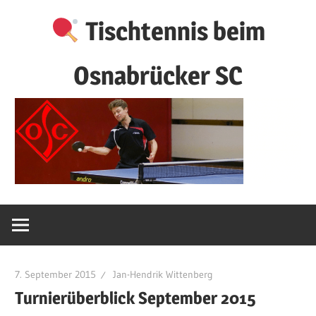
Zum
Tischtennis beim
Inhalt
springen
Osnabrücker SC
7. September 2015
Jan-Hendrik Wittenberg
Turnierüberblick September 2015